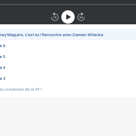
bey Maguire, c'est lui ! Rencontre avec Damien Witecka
e 6
e 5
e 4
e 3
s créatrices de la VF !
e 2
e 1
e Mektoub My Love arrive enfin ! Rencontre avec Shaïn Boumedine et Sal
i : après Toni en famille