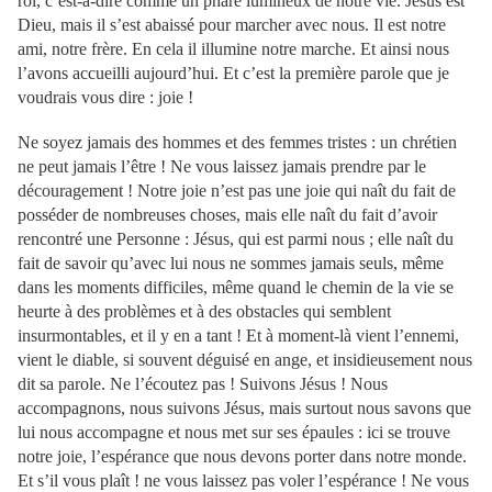
roi, c’est-à-dire comme un phare lumineux de notre vie. Jésus est
Dieu, mais il s’est abaissé pour marcher avec nous. Il est notre
ami, notre frère. En cela il illumine notre marche. Et ainsi nous
l’avons accueilli aujourd’hui. Et c’est la première parole que je
voudrais vous dire : joie !
Ne soyez jamais des hommes et des femmes tristes : un chrétien
ne peut jamais l’être ! Ne vous laissez jamais prendre par le
découragement ! Notre joie n’est pas une joie qui naît du fait de
posséder de nombreuses choses, mais elle naît du fait d’avoir
rencontré une Personne : Jésus, qui est parmi nous ; elle naît du
fait de savoir qu’avec lui nous ne sommes jamais seuls, même
dans les moments difficiles, même quand le chemin de la vie se
heurte à des problèmes et à des obstacles qui semblent
insurmontables, et il y en a tant ! Et à moment-là vient l’ennemi,
vient le diable, si souvent déguisé en ange, et insidieusement nous
dit sa parole. Ne l’écoutez pas ! Suivons Jésus ! Nous
accompagnons, nous suivons Jésus, mais surtout nous savons que
lui nous accompagne et nous met sur ses épaules : ici se trouve
notre joie, l’espérance que nous devons porter dans notre monde.
Et s’il vous plaît ! ne vous laissez pas voler l’espérance ! Ne vous