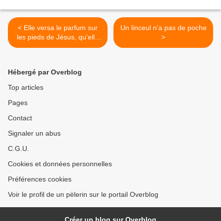
< Elle versa le parfum sur
Un linceul n’a pas de poche
les pieds de Jésus, qu'elle
>
essuya avec ses cheveux
Hébergé par Overblog
Top articles
Pages
Contact
Signaler un abus
C.G.U.
Cookies et données personnelles
Préférences cookies
Voir le profil de un pèlerin sur le portail Overblog
Créer un blog sur Overblog