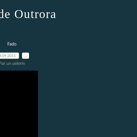
de Outrora
Fado
3.09.2011
…
Par un pèlerin