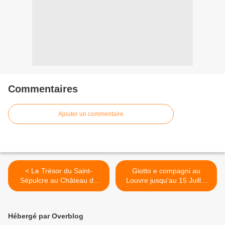
Commentaires
Ajouter un commentaire
< Le Trésor du Saint-
Giotto e compagni au
Sépulcre au Château de
Louvre jusqu'au 15 Juillet
Versailles, Salles des
2013 >
Croisades, et à la Maison
de Chateaubriand, du mardi
Hébergé par Overblog
16 avril au 14 juillet 2013