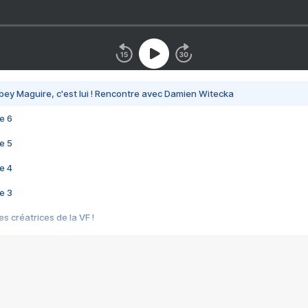
bey Maguire, c'est lui ! Rencontre avec Damien Witecka
e 6
e 5
e 4
e 3
s créatrices de la VF !
e 2
e 1
e Mektoub My Love arrive enfin ! Rencontre avec Shaïn Boumedine et Sal