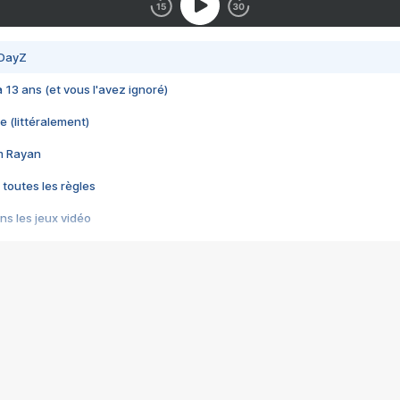
 DayZ
 a 13 ans (et vous l'avez ignoré)
e (littéralement)
im Rayan
 toutes les règles
s les jeux vidéo
us choquant de Rockstar ? - Le scandale BULLY
e plus moche de Steam
du RÊVE tourne au CAUCHEMAR
pendant 8 heures
it… à tort