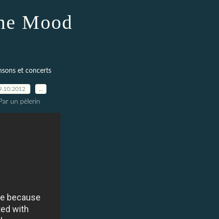
the Mood
sons et concerts
9.10.2012
…
Par un pèlerin