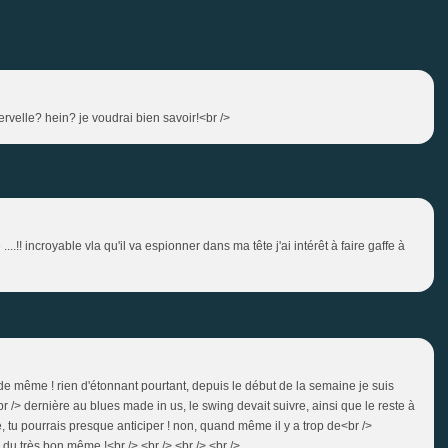
rvelle? hein? je voudrai bien savoir!<br />
 ....!! incroyable vla qu'il va espionner dans ma tête j'ai intérêt à faire gaffe à
ut de même ! rien d'étonnant pourtant, depuis le début de la semaine je suis
 /> dernière au blues made in us, le swing devait suivre, ainsi que le reste à
e, tu pourrais presque anticiper ! non, quand même il y a trop de<br />
n, du très bon même !<br /> <br /> <br /> <br />