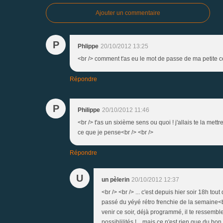
Ajouter un commentaire
P
Phlippe
20/10/2012 13:25
<br /> comment t'as eu le mot de passe de ma petite ce
Répondre
P
Philippe
20/10/2012 11:46
<br /> t'as un sixième sens ou quoi ! j'allais te la mettre
ce que je pense<br /> <br />
Répondre
U
un pèlerin
20/10/2012 12:37
<br /> <br /> ... c'est depuis hier soir 18h to
passé du yéyé rétro frenchie de la semaine<br
venir ce soir, déjà programmé, il te ressembl
possiblilités !... mais ce n'est rien que du bo