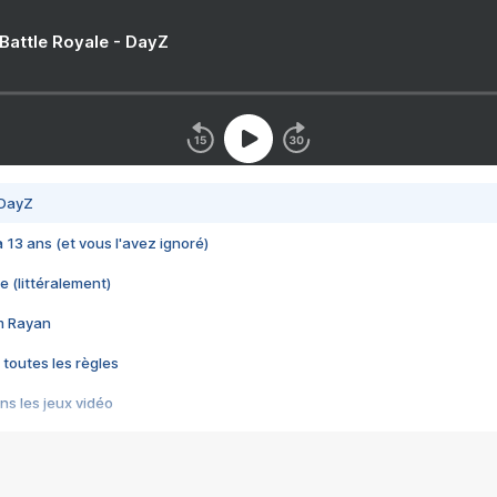
 Battle Royale - DayZ
 DayZ
 a 13 ans (et vous l'avez ignoré)
e (littéralement)
im Rayan
 toutes les règles
s les jeux vidéo
us choquant de Rockstar ? - Le scandale BULLY
e plus moche de Steam