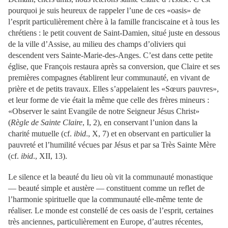
pourquoi je suis heureux de rappeler l’une de ces «oasis» de
l’esprit particulièrement chère à la famille franciscaine et à tous les
chrétiens : le petit couvent de Saint-Damien, situé juste en dessous
de la ville d’Assise, au milieu des champs d’oliviers qui
descendent vers Sainte-Marie-des-Anges. C’est dans cette petite
église, que François restaura après sa conversion, que Claire et ses
premières compagnes établirent leur communauté, en vivant de
prière et de petits travaux. Elles s’appelaient les «Sœurs pauvres»,
et leur forme de vie était la même que celle des frères mineurs :
«Observer le saint Evangile de notre Seigneur Jésus Christ»
(
Règle de Sainte Claire
, I, 2), en conservant l’union dans la
charité mutuelle (cf.
ibid
., X, 7) et en observant en particulier la
pauvreté et l’humilité vécues par Jésus et par sa Très Sainte Mère
(cf.
ibid
., XII, 13).
Le silence et la beauté du lieu où vit la communauté monastique
— beauté simple et austère — constituent comme un reflet de
l’harmonie spirituelle que la communauté elle-même tente de
réaliser. Le monde est constellé de ces oasis de l’esprit, certaines
très anciennes, particulièrement en Europe, d’autres récentes,