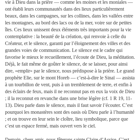
vie à Dieu dans la prière — comme les moines et les moniales —
ont établi leurs communautés dans des lieux particulièrement
beaux, dans les campagnes, sur les collines, dans les vallées entre
les montagnes, au bord des lacs ou de la mer, voire sur de petites
îles. Ces lieux unissent deux éléments très importants pour la vie
contemplative : la beauté de la création, qui renvoie à celle du
Créateur, et le silence, garanti par l’éloignement des villes et des
grandes voies de communication. Le silence est le cadre qui
favorise le mieux le recueillement, l’écoute de Dieu, la méditation.
Déjà, le fait même de goûter le silence, de se laisser, pour ainsi
dire, «emplir» par le silence, nous prédispose à la prière. Le grand
prophète Elie, sur le mont Horeb — c’est-à-dire le Sinaï — assista
à un tourbillon de vent, puis à un tremblement de terre, et enfin à
des éclairs de feux, mais il ne reconnut pas en eux la voix de Dieu
; il la reconnut en revanche dans une brise légère (cf. 1 R 19, 11-
13). Dieu parle dans le silence, mais il faut savoir l’écouter. C’est
pourquoi les monastères sont des oasis où Dieu parle à l’humanité
; et on trouve en leur sein le cloître, lieu symbolique, parce que
c’est un espace fermé, mais ouvert vers le ciel.
Demain, chers amis, nous fêterons sainte Claire d’Assise. C’est