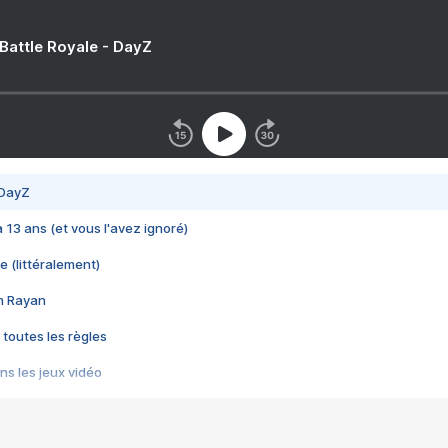
 Battle Royale - DayZ
 DayZ
 a 13 ans (et vous l'avez ignoré)
e (littéralement)
im Rayan
 toutes les règles
s les jeux vidéo
us choquant de Rockstar ? - Le scandale BULLY
e plus moche de Steam