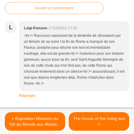
Ajouter un commentaire
L
Luigi Romano
27/10/2012 17:30
<br /> Raccourci saisissant de la destinée de Jérusalem par
un témoin de sa ruine ! la fin de Rome a manqué de son
Flavius Josèphe pour décrire son lent et irrémédiable
naufrage, elle eut de grands<br /> historiens pour son histoire
glorieuse, aucun pour sa fin, seul Saint Augustin témoigne de
loin de cette chute qui n'en finit pas, de cette Rome qui
s'écroule lentement dans un silence<br /> assourdissant, il est
vrai que depuis longtemps déjà, Rome n'était plus dans
Rome.<br />
Répondre
< Exposition Missions du
The house of the rising sun
Toit du Monde aux Missions
>
Etrangères de Paris Rue du