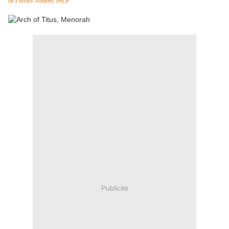
de Flavius Josèphe, bnf.fr
Publicité