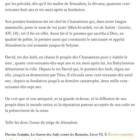
qui les précéda, dès qu'il fut maître de Jérusalem, la dévasta, quatorze cent-
soixante-huit ans et six mois après sa fondation.
Son premier fondateur fut un chef de Chananéens qui, dans notre langue
maternelle, porte le nom de 'roi juste' (
Malchi-zédek, roi de Salem : Genèse,
XIV, 18
) ; tel il fut en effet. Aussi fut-il le premier qui sacrifia à Dieu, en
qualité de prêtre, le premier aussi qui construisit le sanctuaire et appela
Jérusalem la cité nommée jusque-là Solyme.
David, roi des Juifs, en chassa le peuple des Chananéens pour y établir le
sien ; quatre cent-soixante-dix-sept ans et six mois après lui, les Babyloniens
détruisirent la ville. Depuis le roi David qui, le premier des Juifs, régna sur
elle, jusqu'à sa destruction par Titus, Il s'écoula onze cent-soixante-dix-neuf
ans ; depuis sa fondation jusqu'à sa dernière catastrophe, deux mille cent-
soixante-dix-sept ans.
On voit que ni son antiquité, ni sa grande richesse, ni la diffusion de son
peuple dans le monde entier, ni la réputation partout acceptée de son culte ne
la préservèrent de la ruine.
Telle fut donc l'issue du siège de Jérusalem.
Flavius Josèphe,
La Guerre des Juifs contre les Romains
, Livre VI, X
Œuvres complètes