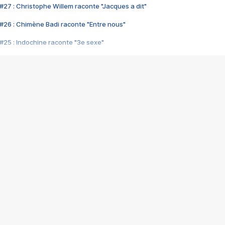
#27 : Christophe Willem raconte "Jacques a dit"
#26 : Chimène Badi raconte "Entre nous"
#25 : Indochine raconte "3e sexe"
#24 : Zaho raconte "C'est chelou"
#23 : Patrick Bruel raconte "Au café des délices"
#22 : Kyo raconte "Le chemin"
#21 : Nolwenn Leroy raconte "Cassé"
#20 : Patrick Hernandez raconte "Born to be alive"
#19 : Lorie raconte "Près de moi"
#18 : Michael Jones raconte "A nos actes manqués" (avec Jean-Jacque
#17 : Khaled raconte "Aïcha"
#16 : Corneille raconte "Parce qu'on vient de loin"
#15 : Indochine raconte "L'aventurier"