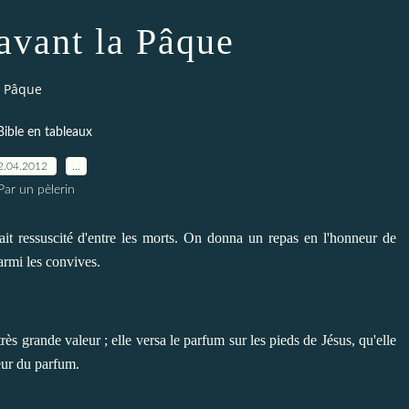
 avant la Pâque
a Pâque
Bible en tableaux
2.04.2012
…
Par un pèlerin
it ressuscité d'entre les morts.
On donna un repas en l'honneur de
parmi les convives.
rès grande valeur ; elle versa le parfum sur les pieds de Jésus, qu'elle
eur du parfum.