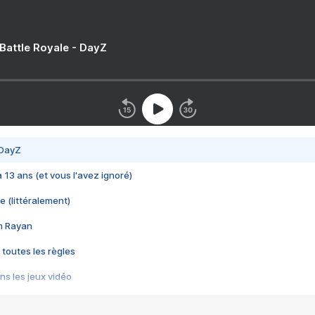
 Battle Royale - DayZ
 DayZ
 a 13 ans (et vous l'avez ignoré)
e (littéralement)
im Rayan
 toutes les règles
s les jeux vidéo
us choquant de Rockstar ? - Le scandale BULLY