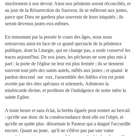
sincèrement à son devoir. Ainsi nos pénitents seront réconciliés, et
au jour de la Résurrection du Sauveur, ils se mêleront aux justes,
parce que Dieu ne gardera plus souvenir de leurs iniquités ; ils
seront devenus justes eux-mêmes.
En remontant par la pensée le cours des âges, nous nous
retrouvons ainsi en face de ce grand spectacle de la pénitence
publique, dont la Liturgie, qui ne change pas, a seule conservé les
traces aujourd'hui. De nos jours, les pécheurs ne sont plus mis à
part ; la porte de l'église ne leur est plus fermée ; ils se tiennent
souvent tout près des saints autels, mêlés aux justes ; et quand le
pardon descend sur eux, l'assemblée des fidèles n'en est point
avertie par des rites spéciaux et solennels. Admirons la
miséricorde divine, et profitons de l'indulgence de notre mère la
sainte Eglise.
A toute heure et sans éclat, la brebis égarée peut rentrer au bercail
: qu'elle use donc de la condescendance dont elle est l'objet, et
qu'elle ne quitte plus désormais le Pasteur qui a daigné l'accueillir
encore. Quant au juste, qu'il ne s'élève pas par une vaine