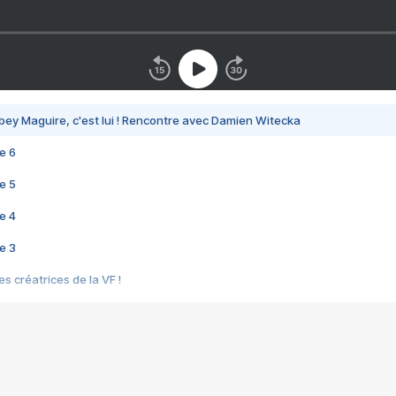
bey Maguire, c'est lui ! Rencontre avec Damien Witecka
e 6
e 5
e 4
e 3
s créatrices de la VF !
e 2
e 1
e Mektoub My Love arrive enfin ! Rencontre avec Shaïn Boumedine et Sal