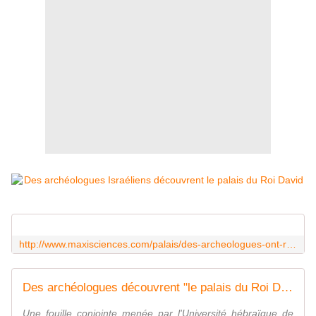
http://www.maxisciences.com/palais/des-archeologues-ont-retrouve-le-palais-du-roi-david-en-israel_art30265.html
Des archéologues découvrent "le palais du Roi David"
Une fouille conjointe menée par l'Université hébraïque de