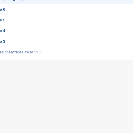
e 6
e 5
e 4
e 3
s créatrices de la VF !
e 2
e 1
e Mektoub My Love arrive enfin ! Rencontre avec Shaïn Boumedine et Sal
i : après Toni en famille
elle réalise le bouleversant Dites lui que je l'aime
ais ! Rencontre autour de Vie privée de Rebecca Zlotowski
 de Marguerite, Grave... Rencontre avec Ella Rumpf