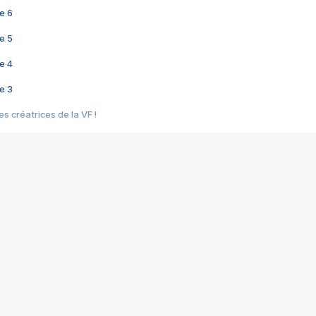
e 6
e 5
e 4
e 3
s créatrices de la VF !
e 2
e 1
e Mektoub My Love arrive enfin ! Rencontre avec Shaïn Boumedine et Sal
i : après Toni en famille
elle réalise le bouleversant Dites lui que je l'aime
ais ! Rencontre autour de Vie privée de Rebecca Zlotowski
 de Marguerite, Grave... Rencontre avec Ella Rumpf