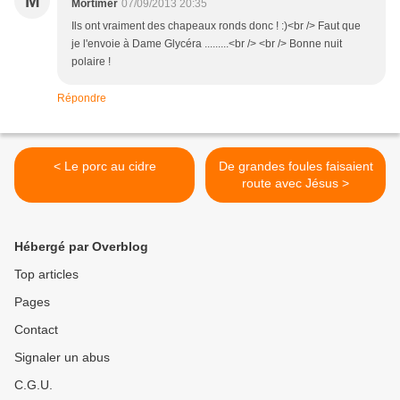
M
Mortimer
07/09/2013 20:35
Ils ont vraiment des chapeaux ronds donc ! :)<br /> Faut que
je l'envoie à Dame Glycéra .........<br /> <br /> Bonne nuit
polaire !
Répondre
< Le porc au cidre
De grandes foules faisaient
route avec Jésus >
Hébergé par Overblog
Top articles
Pages
Contact
Signaler un abus
C.G.U.