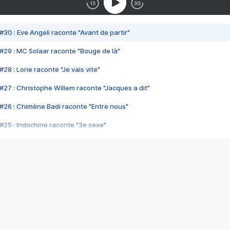
#30 : Eve Angeli raconte "Avant de partir"
#29 : MC Solaar raconte "Bouge de là"
28 : Lorie raconte "Je vais vite"
#27 : Christophe Willem raconte "Jacques a dit"
#26 : Chimène Badi raconte "Entre nous"
#25 : Indochine raconte "3e sexe"
#24 : Zaho raconte "C'est chelou"
#23 : Patrick Bruel raconte "Au café des délices"
#22 : Kyo raconte "Le chemin"
#21 : Nolwenn Leroy raconte "Cassé"
#20 : Patrick Hernandez raconte "Born to be alive"