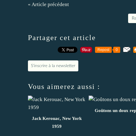
« Article précédent
Re
Partager cet article
Repost
0
S'inscrire à la newsletter
Vous aimerez aussi :
Goûtons un doux re
Jack Kerouac, New York
1959