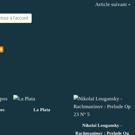
Article suivant »
tour à l'accueil
pos
La Plata
Nikolaï Lougansky -
Rachmaninov : Prelude Op