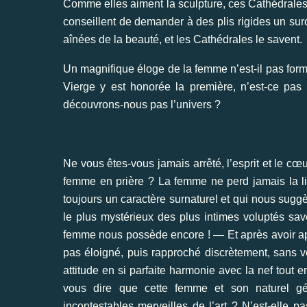
Comme elles aiment la sculpture, ces Cathédrales !
conseillent de demander à des plis rigides un surc
aînées de la beauté, et les Cathédrales le savent.
Un magnifique éloge de la femme n’est-il pas formul
Vierge y est honorée la première, n’est-ce pas
découvrons-nous pas l’univers ?
Ne vous êtes-vous jamais arrêté, l’esprit et le cœ
femme en prière ? La femme ne perd jamais la lig
toujours un caractère surnaturel et qui nous suggè
le plus mystérieux des plus intimes voluptés sav
femme nous possède encore ! — Et après avoir aper
pas éloigné, puis rapproché discrètement, sans vo
attitude en si parfaite harmonie avec la nef tout 
vous dire que cette femme et son naturel géni
incontestables merveilles de l’art ? N’est-elle p