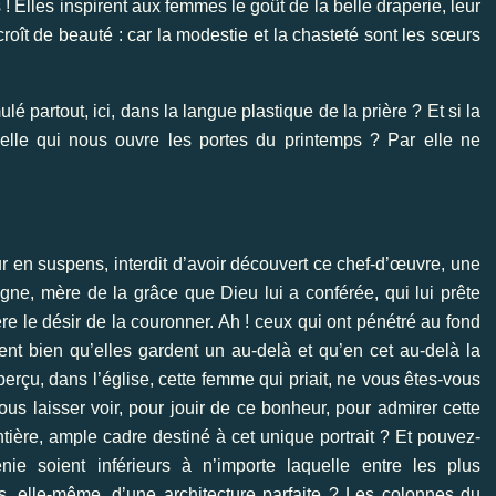
 Elles inspirent aux femmes le goût de la belle draperie, leur
roît de beauté : car la modestie et la chasteté sont les sœurs
é partout, ici, dans la langue plastique de la prière ? Et si la
 elle qui nous ouvre les portes du printemps ? Par elle ne
ur en suspens, interdit d’avoir découvert ce chef-d’œuvre, une
ne, mère de la grâce que Dieu lui a conférée, qui lui prête
re le désir de la couronner. Ah ! ceux qui ont pénétré au fond
ent bien qu’elles gardent un au-delà et qu’en cet au-delà la
çu, dans l’église, cette femme qui priait, ne vous êtes-vous
us laisser voir, pour jouir de ce bonheur, pour admirer cette
entière, ample cadre destiné à cet unique portrait ? Et pouvez-
e soient inférieurs à n’importe laquelle entre les plus
as, elle-même, d’une architecture parfaite ? Les colonnes du