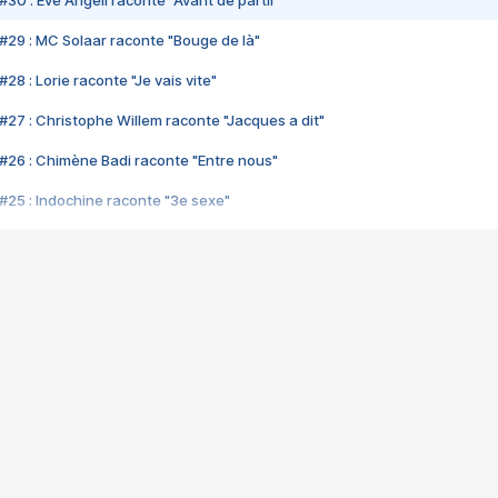
#30 : Eve Angeli raconte "Avant de partir"
#29 : MC Solaar raconte "Bouge de là"
28 : Lorie raconte "Je vais vite"
#27 : Christophe Willem raconte "Jacques a dit"
#26 : Chimène Badi raconte "Entre nous"
#25 : Indochine raconte "3e sexe"
#24 : Zaho raconte "C'est chelou"
#23 : Patrick Bruel raconte "Au café des délices"
#22 : Kyo raconte "Le chemin"
#21 : Nolwenn Leroy raconte "Cassé"
#20 : Patrick Hernandez raconte "Born to be alive"
#19 : Lorie raconte "Près de moi"
#18 : Michael Jones raconte "A nos actes manqués" (avec Jean-Jacque