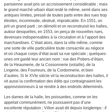
parisienne avait pris un accroissement considérable ; mais
le grand marché urbain était resté le même, serré dans ses
antiques limites, pressé de toutes parts entre des rues trop
étroites, incommode, obstrué, impraticable. En 1551, on
prit un grand parti ; on démolit et on reconstruisit les halles,
autour desquelles, en 1553, on perça de nouvelles rues,
devenues indispensables à la circulation et à l’apport des
marchandises. C’était alors, dans la ville même, comme
une sorte de ville particulière toute consacrée au négoce
et où chaque corps d’état avait sa rue spéciale ; quelques-
unes ont gardé leur ancien nom : rue des Potiers-d’étain,
de la Heaumerie, de la Cossonnerie (volaille), de la
Lingerie, des Fourreurs, de la Cordonnerie, et bien
d’autres. Si le XVIe siècle vit la reconstruction des halles, il
vit aussi la confirmation des édits qui contraignaient les
approvisionneurs à se rendre à des endroits déterminés.
Les dames de la halle, les poissardes, comme on les
appelait communément, ne jouissaient pas d’une
excellente réputation ; Villon avait dit depuis longtemps :
Il