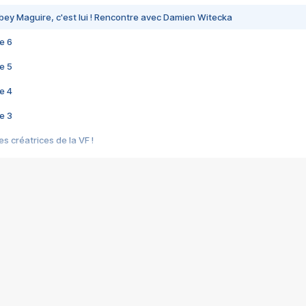
bey Maguire, c'est lui ! Rencontre avec Damien Witecka
e 6
e 5
e 4
e 3
s créatrices de la VF !
e 2
e 1
e Mektoub My Love arrive enfin ! Rencontre avec Shaïn Boumedine et Sal
i : après Toni en famille
elle réalise le bouleversant Dites lui que je l'aime
ais ! Rencontre autour de Vie privée de Rebecca Zlotowski