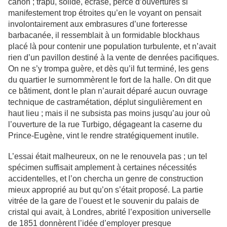
canon ; trapu, solide, écrasé, percé d’ouvertures si
manifestement trop étroites qu’en le voyant on pensait
involontairement aux embrasures d’une forteresse
barbacanée, il ressemblait à un formidable blockhaus
placé là pour contenir une population turbulente, et n’avait
rien d’un pavillon destiné à la vente de denrées pacifiques.
On ne s’y trompa guère, et dès qu’il fut terminé, les gens
du quartier le surnommèrent le fort de la halle. On dit que
ce bâtiment, dont le plan n’aurait déparé aucun ouvrage
technique de castramétation, déplut singulièrement en
haut lieu ; mais il ne subsista pas moins jusqu’au jour où
l’ouverture de la rue Turbigo, dégageant la caserne du
Prince-Eugène, vint le rendre stratégiquement inutile.
L’essai était malheureux, on ne le renouvela pas ; un tel
spécimen suffisait amplement à certaines nécessités
accidentelles, et l’on chercha un genre de construction
mieux approprié au but qu’on s’était proposé. La partie
vitrée de la gare de l’ouest et le souvenir du palais de
cristal qui avait, à Londres, abrité l’exposition universelle
de 1851 donnèrent l’idée d’employer presque