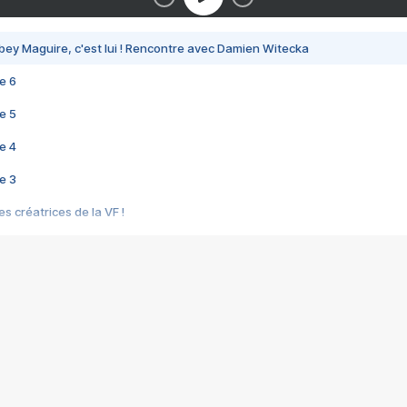
bey Maguire, c'est lui ! Rencontre avec Damien Witecka
e 6
e 5
e 4
e 3
s créatrices de la VF !
e 2
e 1
e Mektoub My Love arrive enfin ! Rencontre avec Shaïn Boumedine et Sal
i : après Toni en famille
elle réalise le bouleversant Dites lui que je l'aime