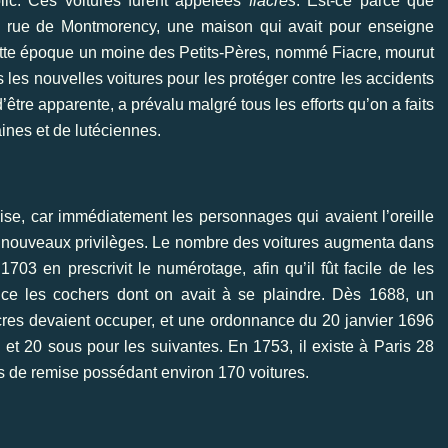
blic. Ces voitures furent appelées
fiacres
. Est-ce parce que
la rue de Montmorency, une maison qui avait pour enseigne
cette époque un moine des Petits-Pères, nommé Fiacre, mourut
s les nouvelles voitures pour les protéger contre les accidents
être apparente, a prévalu malgré tous les efforts qu’on a faits
aines et de lutéciennes.
aise, car immédiatement les personnages qui avaient l’oreille
 de nouveaux privilèges. Le nombre des voitures augmenta dans
03 en prescrivit le numérotage, afin qu’il fût facile de les
lice les cochers dont on avait à se plaindre. Dès 1688, un
acres devaient occuper, et une ordonnance du 20 janvier 1696
re et 20 sous pour les suivantes. En 1753, il existe à Paris 28
es de remise possédant environ 170 voitures.