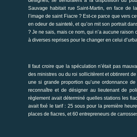
désignés, se tiendraient à la disposition du pu
Sauvage habitait rue Saint-Martin, en face de 
l’image de saint Fiacre ? Est-ce parce que vers 
en odeur de sainteté, et qu’on mit son portrait dan
? Je ne sais, mais ce nom, qui n’a aucune raison d’
à diverses reprises pour le changer en celui d’urb
Il faut croire que la spéculation n’était pas mauv
des ministres ou du roi sollicitèrent et obtinrent
une si grande proportion qu’une ordonnance de 17
reconnaître et de désigner au lieutenant de po
règlement avait déterminé quelles stations les fi
avait fixé le tarif : 25 sous pour la première heu
places de fiacres, et 60 entrepreneurs de carross