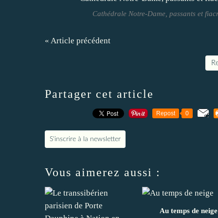
Cathédrale Notre-Dame, passants et fiac
« Article précédent
Re
Partager cet article
Repost
0
S'inscrire à la newsletter
Vous aimerez aussi :
Au temps de neige