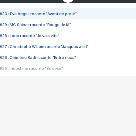
#30 : Eve Angeli raconte "Avant de partir"
#29 : MC Solaar raconte "Bouge de là"
28 : Lorie raconte "Je vais vite"
#27 : Christophe Willem raconte "Jacques a dit"
#26 : Chimène Badi raconte "Entre nous"
#25 : Indochine raconte "3e sexe"
#24 : Zaho raconte "C'est chelou"
#23 : Patrick Bruel raconte "Au café des délices"
#22 : Kyo raconte "Le chemin"
#21 : Nolwenn Leroy raconte "Cassé"
#20 : Patrick Hernandez raconte "Born to be alive"
#19 : Lorie raconte "Près de moi"