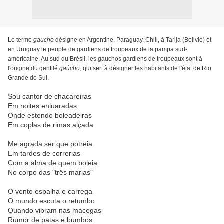
Le terme
gaucho
désigne en Argentine, Paraguay, Chili, à Tarija (Bolivie) et
en Uruguay le peuple de gardiens de troupeaux de la pampa sud-
américaine. Au sud du Brésil, les gauchos gardiens de troupeaux sont à
l'origine du gentilé
gaúcho
, qui sert à désigner les habitants de l'état de Rio
Grande do Sul.
Sou cantor de chacareiras
Em noites enluaradas
Onde estendo boleadeiras
Em coplas de rimas alçada
Me agrada ser que potreia
Em tardes de correrias
Com a alma de quem boleia
No corpo das "três marias"
O vento espalha e carrega
O mundo escuta o retumbo
Quando vibram nas macegas
Rumor de patas e bumbos