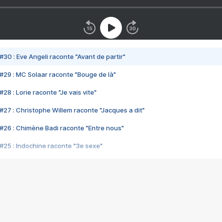
#30 : Eve Angeli raconte "Avant de partir"
#29 : MC Solaar raconte "Bouge de là"
28 : Lorie raconte "Je vais vite"
#27 : Christophe Willem raconte "Jacques a dit"
#26 : Chimène Badi raconte "Entre nous"
#25 : Indochine raconte "3e sexe"
#24 : Zaho raconte "C'est chelou"
#23 : Patrick Bruel raconte "Au café des délices"
#22 : Kyo raconte "Le chemin"
#21 : Nolwenn Leroy raconte "Cassé"