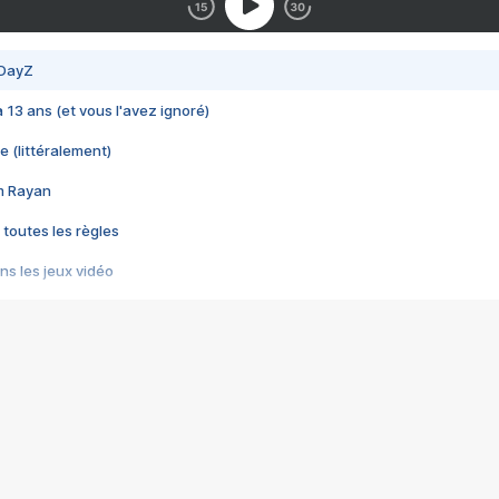
 DayZ
 a 13 ans (et vous l'avez ignoré)
e (littéralement)
im Rayan
 toutes les règles
s les jeux vidéo
us choquant de Rockstar ? - Le scandale BULLY
e plus moche de Steam
du RÊVE tourne au CAUCHEMAR
pendant 8 heures
it… à tort