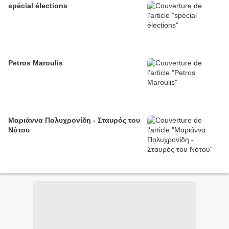
spécial élections
Petros Maroulis
Μαριάννα Πολυχρονίδη - Σταυρός του
Νότου