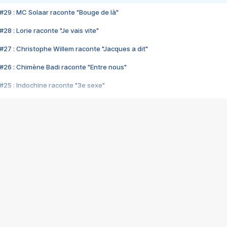
#29 : MC Solaar raconte "Bouge de là"
28 : Lorie raconte "Je vais vite"
#27 : Christophe Willem raconte "Jacques a dit"
#26 : Chimène Badi raconte "Entre nous"
#25 : Indochine raconte "3e sexe"
#24 : Zaho raconte "C'est chelou"
#23 : Patrick Bruel raconte "Au café des délices"
#22 : Kyo raconte "Le chemin"
#21 : Nolwenn Leroy raconte "Cassé"
#20 : Patrick Hernandez raconte "Born to be alive"
#19 : Lorie raconte "Près de moi"
#18 : Michael Jones raconte "A nos actes manqués" (avec Jean-Jacque