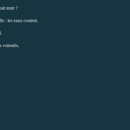
ait tenir ?
fle : les eaux coulent.
l.
es volontés.