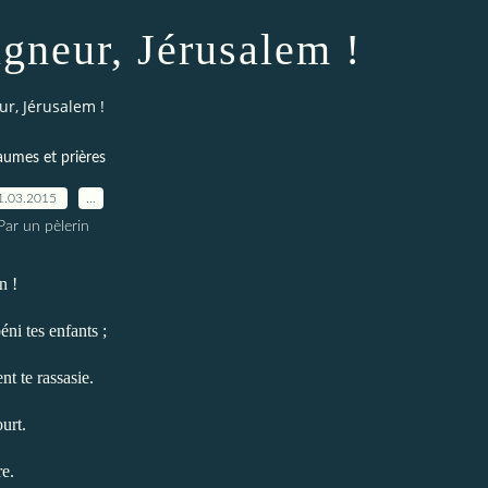
igneur, Jérusalem !
eur, Jérusalem !
aumes et prières
1.03.2015
…
Par un pèlerin
n !
éni tes enfants ;
nt te rassasie.
ourt.
re.