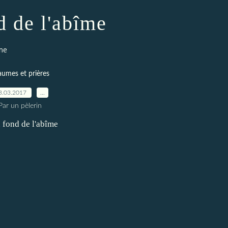
d de l'abîme
me
aumes et prières
3.03.2017
…
Par un pèlerin