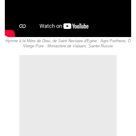
Hymne à la Mère de Dieu, de Saint Nectaire d'Egine : Agni Parthene, Ô
Vierge Pure - Monastère de Valaam, Sainte Russie