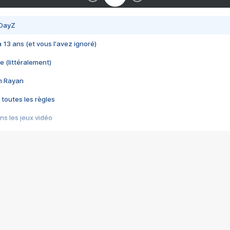
 DayZ
 a 13 ans (et vous l'avez ignoré)
e (littéralement)
im Rayan
 toutes les règles
s les jeux vidéo
us choquant de Rockstar ? - Le scandale BULLY
e plus moche de Steam
du RÊVE tourne au CAUCHEMAR
pendant 8 heures
it… à tort
umiliés par un jeu vidéo