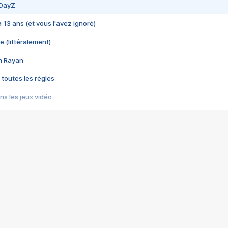
 DayZ
 a 13 ans (et vous l'avez ignoré)
e (littéralement)
im Rayan
 toutes les règles
s les jeux vidéo
us choquant de Rockstar ? - Le scandale BULLY
e plus moche de Steam
du RÊVE tourne au CAUCHEMAR
pendant 8 heures
it… à tort
umiliés par un jeu vidéo
ire - Final Fantasy 8