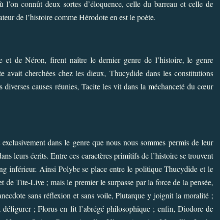
où l’on connût deux sortes d’éloquence, celle du barreau et celle de
orateur de l’histoire comme Hérodote en est le poète.
et de Néron, firent naître le dernier genre de l’histoire, le genre
 avait cherchées chez les dieux, Thucydide dans les constitutions
s diverses causes réunies, Tacite les vit dans la méchanceté du cœur
lent exclusivement dans le genre que nous nous sommes permis de leur
ans leurs écrits. Entre ces caractères primitifs de l’histoire se trouvent
ang inférieur. Ainsi Polybe se place entre le politique Thucydide et le
t de Tite-Live ; mais le premier le surpasse par la force de la pensée,
anecdote sans réflexion et sans voile, Plutarque y joignit la moralité ;
la défigurer ; Florus en fit l’abrégé philosophique ; enfin, Diodore de