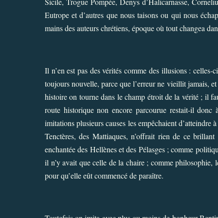
Sicile, Trogue Pompée, Denys d’Halicarnasse, Corneliu
Eutrope et d’autres que nous taisons ou qui nous échapp
mains des auteurs chrétiens, époque où tout changea d
Il n’en est pas des vérités comme des illusions : celles-ci
toujours nouvelle, parce que l’erreur ne vieillit jamais, 
histoire on tourne dans le champ étroit de la vérité ; il
route historique non encore parcourue restait-il donc
imitations plusieurs causes les empêchaient d’atteindre 
Tenctères, des Mattiaques, n’offrait rien de ce brillan
enchantée des Hellènes et des Pélasges ; comme politiqu
il n’y avait que celle de la chaire ; comme philosophie,
pour qu’elle eût commencé de paraître.
Toutefois on imita avec plus ou moins de bonheur Bentivogli