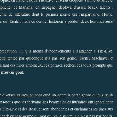
plicité, et Mariana, en Espagne, déploya d’assez beaux talents ;
e de littérature dont le premier mérite est l’impartialité. Hume,
e ou Tacite ; mais ce dernier historien a produit deux hommes aussi
écaution ; il y a moins d’inconvénients à s’attacher à Tite-Live.
 être tentée par quiconque n’a pas son génie. Tacite, Machiavel et
isant ces mots ambitieux, ces phrases sèches, ces tours prompts qui,
u mauvais goût.
r diverses causes, se sont créé un genre à part ; genre qu’eux seuls
ns-nous que les écrivains des beaux siècles littéraires ont ignoré cette
s Tite-Live et des Bossuet sont abondantes et enchaînées les unes aux
 et devient le germe du mot qui va le suivre. Ce n’est pas par bonds,