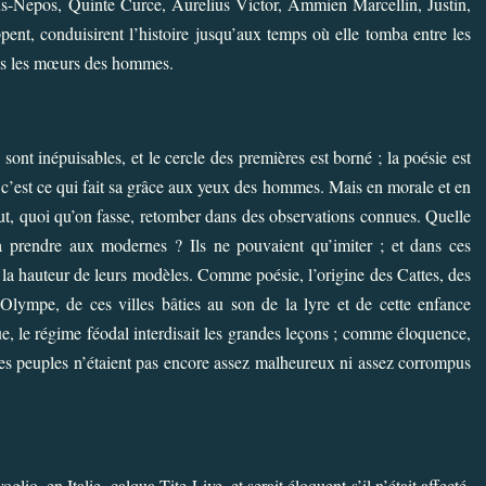
s-Nepos, Quinte Curce, Aurelius Victor, Ammien Marcellin, Justin,
ent, conduisirent l’histoire jusqu’aux temps où elle tomba entre les
ans les mœurs des hommes.
 sont inépuisables, et le cercle des premières est borné ; la poésie est
et c’est ce qui fait sa grâce aux yeux des hommes. Mais en morale et en
 faut, quoi qu’on fasse, retomber dans des observations connues. Quelle
 à prendre aux modernes ? Ils ne pouvaient qu’imiter ; et dans ces
à la hauteur de leurs modèles. Comme poésie, l’origine des Cattes, des
t Olympe, de ces villes bâties au son de la lyre et de cette enfance
e, le régime féodal interdisait les grandes leçons ; comme éloquence,
 les peuples n’étaient pas encore assez malheureux ni assez corrompus
o, en Italie, calqua Tite-Live, et serait éloquent s’il n’était affecté.