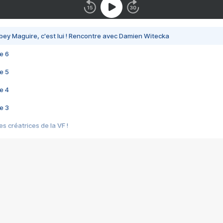
bey Maguire, c'est lui ! Rencontre avec Damien Witecka
e 6
e 5
e 4
e 3
s créatrices de la VF !
e 2
e 1
e Mektoub My Love arrive enfin ! Rencontre avec Shaïn Boumedine et Sal
i : après Toni en famille
elle réalise le bouleversant Dites lui que je l'aime