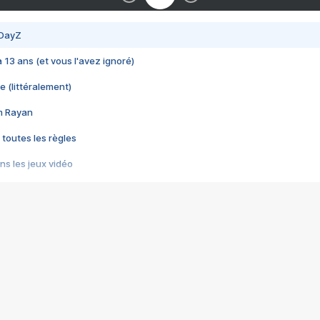
 DayZ
 a 13 ans (et vous l'avez ignoré)
e (littéralement)
im Rayan
 toutes les règles
s les jeux vidéo
us choquant de Rockstar ? - Le scandale BULLY
e plus moche de Steam
du RÊVE tourne au CAUCHEMAR
pendant 8 heures
it… à tort
umiliés par un jeu vidéo