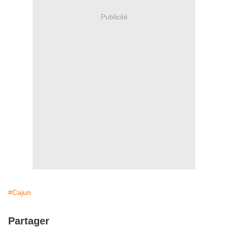
Publicité
#Cajun
Partager