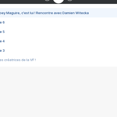
bey Maguire, c'est lui ! Rencontre avec Damien Witecka
e 6
e 5
e 4
e 3
s créatrices de la VF !
e 2
e 1
e Mektoub My Love arrive enfin ! Rencontre avec Shaïn Boumedine et Sal
i : après Toni en famille
elle réalise le bouleversant Dites lui que je l'aime
ais ! Rencontre autour de Vie privée de Rebecca Zlotowski