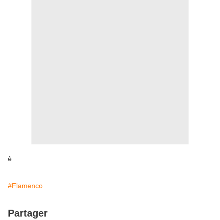
è
#Flamenco
Partager