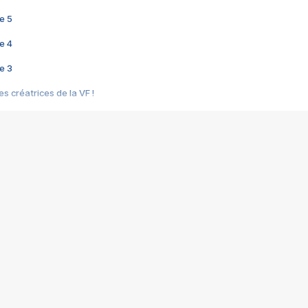
e 5
e 4
e 3
s créatrices de la VF !
e 2
e 1
e Mektoub My Love arrive enfin ! Rencontre avec Shaïn Boumedine et Sal
i : après Toni en famille
elle réalise le bouleversant Dites lui que je l'aime
ais ! Rencontre autour de Vie privée de Rebecca Zlotowski
 de Marguerite, Grave... Rencontre avec Ella Rumpf
 Les Rêveurs, un film intime sur la santé mentale