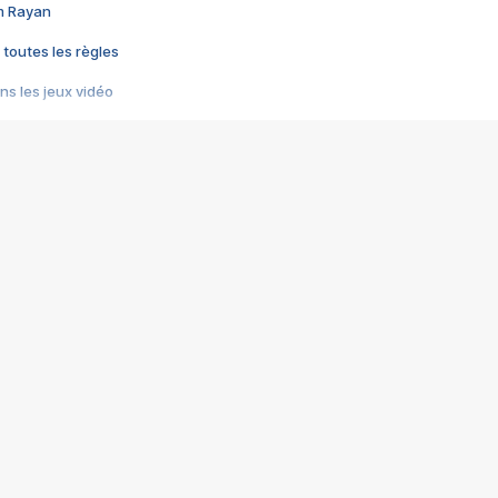
im Rayan
 toutes les règles
s les jeux vidéo
us choquant de Rockstar ? - Le scandale BULLY
e plus moche de Steam
du RÊVE tourne au CAUCHEMAR
pendant 8 heures
it… à tort
umiliés par un jeu vidéo
ire - Final Fantasy 8
ti un empire - Age of Empires
story DOFUS
tard, il crée l'un des pires jeux de tous les temps, MindsEye.