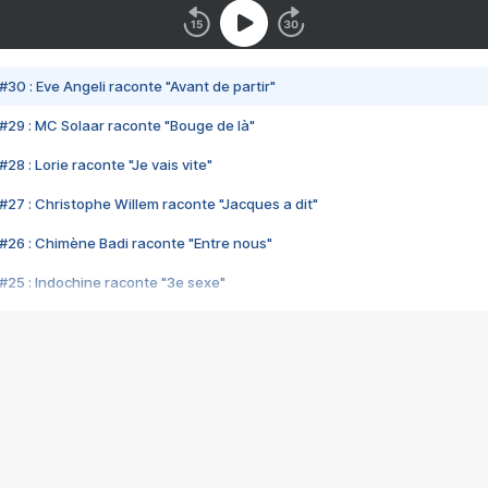
#30 : Eve Angeli raconte "Avant de partir"
#29 : MC Solaar raconte "Bouge de là"
28 : Lorie raconte "Je vais vite"
#27 : Christophe Willem raconte "Jacques a dit"
#26 : Chimène Badi raconte "Entre nous"
#25 : Indochine raconte "3e sexe"
#24 : Zaho raconte "C'est chelou"
#23 : Patrick Bruel raconte "Au café des délices"
#22 : Kyo raconte "Le chemin"
#21 : Nolwenn Leroy raconte "Cassé"
#20 : Patrick Hernandez raconte "Born to be alive"