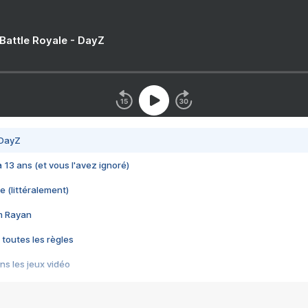
 Battle Royale - DayZ
 DayZ
 a 13 ans (et vous l'avez ignoré)
e (littéralement)
im Rayan
 toutes les règles
s les jeux vidéo
us choquant de Rockstar ? - Le scandale BULLY