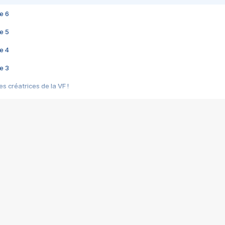
e 6
e 5
e 4
e 3
s créatrices de la VF !
e 2
e 1
e Mektoub My Love arrive enfin ! Rencontre avec Shaïn Boumedine et Sal
i : après Toni en famille
elle réalise le bouleversant Dites lui que je l'aime
ais ! Rencontre autour de Vie privée de Rebecca Zlotowski
 de Marguerite, Grave... Rencontre avec Ella Rumpf