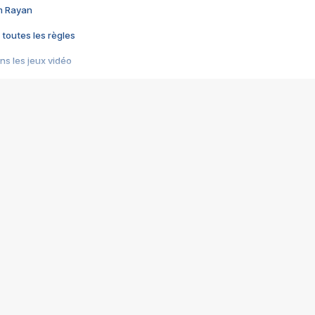
im Rayan
 toutes les règles
s les jeux vidéo
us choquant de Rockstar ? - Le scandale BULLY
e plus moche de Steam
du RÊVE tourne au CAUCHEMAR
pendant 8 heures
it… à tort
umiliés par un jeu vidéo
ire - Final Fantasy 8
ti un empire - Age of Empires
story DOFUS
tard, il crée l'un des pires jeux de tous les temps, MindsEye.