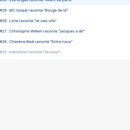
#29 : MC Solaar raconte "Bouge de là"
28 : Lorie raconte "Je vais vite"
#27 : Christophe Willem raconte "Jacques a dit"
#26 : Chimène Badi raconte "Entre nous"
#25 : Indochine raconte "3e sexe"
#24 : Zaho raconte "C'est chelou"
#23 : Patrick Bruel raconte "Au café des délices"
#22 : Kyo raconte "Le chemin"
#21 : Nolwenn Leroy raconte "Cassé"
#20 : Patrick Hernandez raconte "Born to be alive"
#19 : Lorie raconte "Près de moi"
#18 : Michael Jones raconte "A nos actes manqués" (avec Jean-Jacque