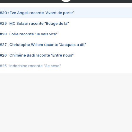
#30 : Eve Angeli raconte "Avant de partir"
#29 : MC Solaar raconte "Bouge de là"
28 : Lorie raconte "Je vais vite"
#27 : Christophe Willem raconte "Jacques a dit"
#26 : Chimène Badi raconte "Entre nous"
#25 : Indochine raconte "3e sexe"
#24 : Zaho raconte "C'est chelou"
#23 : Patrick Bruel raconte "Au café des délices"
#22 : Kyo raconte "Le chemin"
#21 : Nolwenn Leroy raconte "Cassé"
#20 : Patrick Hernandez raconte "Born to be alive"
#19 : Lorie raconte "Près de moi"