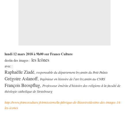
lundi 12 mars 2018 à 9h00 sur France Culture
les Icônes
destin des images :
avec :
Raphaëlle Ziadé
,
responsable du département byzantin du Petit Palais
Grégoire Aslanoff
,
Ingénieur en histoire de l'art byzantin au CNRS
François Beospflug
,
Professeur émérite d'histoire des religions à la faculté de
théologie catholique de Strasbourg
http://www.franceculture.fr/emissions/la-fabrique-de-lhistoire/destins-des-images-14-
les-icones