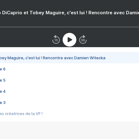
 DiCaprio et Tobey Maguire, c'est lui ! Rencontre avec Dam
bey Maguire, c'est lui ! Rencontre avec Damien Witecka
e 6
e 5
e 4
e 3
s créatrices de la VF !
e 2
e 1