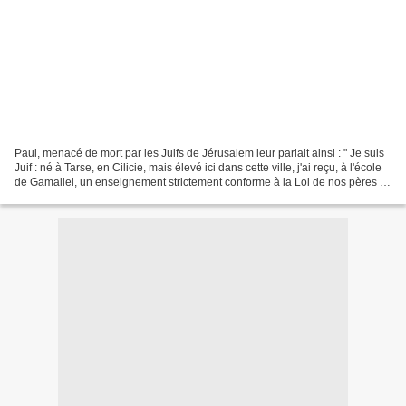
Paul, menacé de mort par les Juifs de Jérusalem leur parlait ainsi : " Je suis
Juif : né à Tarse, en Cilicie, mais élevé ici dans cette ville, j'ai reçu, à l'école
de Gamaliel, un enseignement strictement conforme à la Loi de nos pères ;
je défendais...