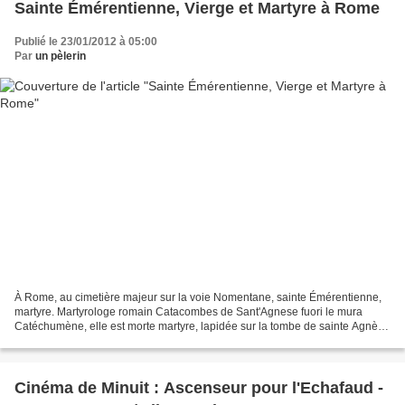
Sainte Émérentienne, Vierge et Martyre à Rome
Publié le 23/01/2012 à 05:00
Par
un pèlerin
À Rome, au cimetière majeur sur la voie Nomentane, sainte Émérentienne,
martyre. Martyrologe romain Catacombes de Sant'Agnese fuori le mura
Catéchumène, elle est morte martyre, lapidée sur la tombe de sainte Agnès
dont elle était la sœur de lait. Elle...
Cinéma de Minuit : Ascenseur pour l'Echafaud -