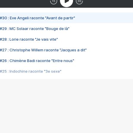
#30 : Eve Angeli raconte "Avant de partir"
#29 : MC Solaar raconte "Bouge de là"
28 : Lorie raconte "Je vais vite"
#27 : Christophe Willem raconte "Jacques a dit"
#26 : Chimène Badi raconte "Entre nous"
#25 : Indochine raconte "3e sexe"
#24 : Zaho raconte "C'est chelou"
#23 : Patrick Bruel raconte "Au café des délices"
#22 : Kyo raconte "Le chemin"
#21 : Nolwenn Leroy raconte "Cassé"
#20 : Patrick Hernandez raconte "Born to be alive"