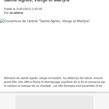
Sainte Agnès, Vierge et Martyre
Publié le 21/01/2012 à 05:00
Par
un pèlerin
Mémoire de sainte Agnès, vierge et martyre. Au début du IVe siècle, encore
jeune fille, elle offrit à Rome le témoignage suprême de la foi et consacra par
le martyre la marque de sa chasteté ; car elle triompha tout ensemble et de
son jeune âge et du...