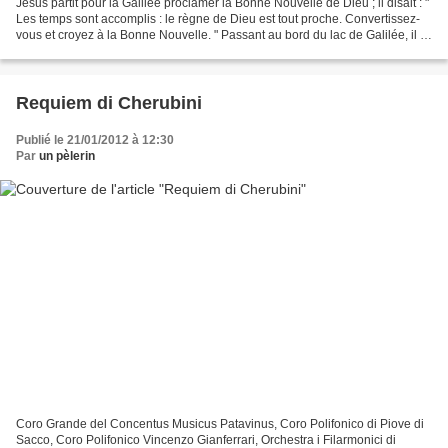
Jésus partit pour la Galilée proclamer la Bonne Nouvelle de Dieu ; il disait : "
Les temps sont accomplis : le règne de Dieu est tout proche. Convertissez-
vous et croyez à la Bonne Nouvelle. " Passant au bord du lac de Galilée, il vit
Simon et son frère...
Requiem di Cherubini
Publié le 21/01/2012 à 12:30
Par
un pèlerin
Coro Grande del Concentus Musicus Patavinus, Coro Polifonico di Piove di
Sacco, Coro Polifonico Vincenzo Gianferrari, Orchestra i Filarmonici di