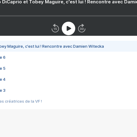
 DiCaprio et Tobey Maguire, c'est lui ! Rencontre avec Dam
bey Maguire, c'est lui ! Rencontre avec Damien Witecka
e 6
e 5
e 4
e 3
s créatrices de la VF !
e 2
e 1
e Mektoub My Love arrive enfin ! Rencontre avec Shaïn Boumedine et Sal