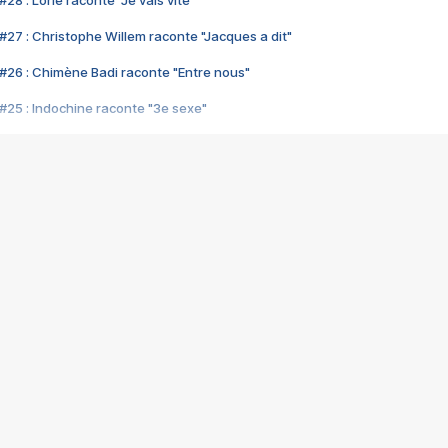
28 : Lorie raconte "Je vais vite"
#27 : Christophe Willem raconte "Jacques a dit"
#26 : Chimène Badi raconte "Entre nous"
#25 : Indochine raconte "3e sexe"
#24 : Zaho raconte "C'est chelou"
#23 : Patrick Bruel raconte "Au café des délices"
#22 : Kyo raconte "Le chemin"
#21 : Nolwenn Leroy raconte "Cassé"
#20 : Patrick Hernandez raconte "Born to be alive"
#19 : Lorie raconte "Près de moi"
#18 : Michael Jones raconte "A nos actes manqués" (avec Jean-Jacque
#17 : Khaled raconte "Aïcha"
#16 : Corneille raconte "Parce qu'on vient de loin"