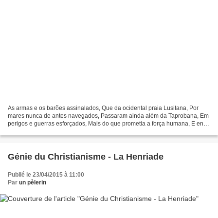
As armas e os barões assinalados, Que da ocidental praia Lusitana, Por
mares nunca de antes navegados, Passaram ainda além da Taprobana, Em
perigos e guerras esforçados, Mais do que prometia a força humana, E entre
gente remota edificaram Novo Reino,...
Génie du Christianisme - La Henriade
Publié le 23/04/2015 à 11:00
Par
un pèlerin