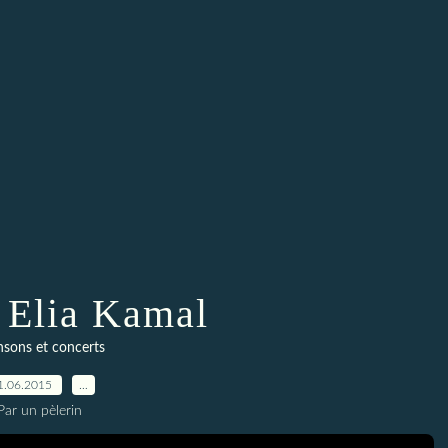
 Elia Kamal
sons et concerts
1.06.2015
…
Par un pèlerin