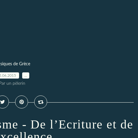
siques de Grèce
2.06.2015
…
Par un pèlerin
sme - De l’Ecriture et de
excellence