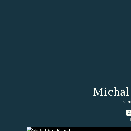
Michal
chan
2