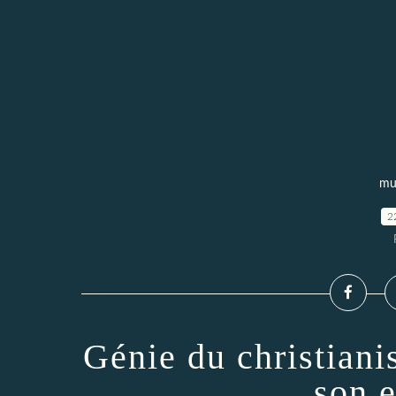
mu
2
Génie du christiani
son 