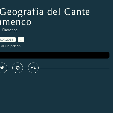
 Geografía del Cante
amenco
Flamenco
5.09.2016
…
Par un pèlerin