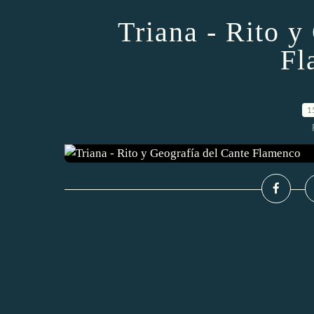
Triana - Rito y
Fl
1