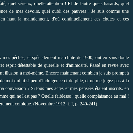
é, quel sérieux, quelle attention ! Et de l'autre quels hasards, quel
igence de mes devoirs, quel oubli des pauvres ! Je suis comme une
d'en haut la maintiennent, d'où continuellement ces chutes et ces
s mes péchés, et spécialement ma chute de 1900, ont eu sans doute
t esprit détestable de querelle et d'animosité. Passé en revue avec
aisant illusion à moi-même. Encore maintenant combien je suis prompt à
 de moi qui ai si peu d'indulgence et de pitié, et ne me jugez pas à la
 conversion ? Si tous mes actes et mes pensées étaient inscrits, en
homme qui ne l'est pas ? Quelle faiblesse ! quelle complaisance au mal !
 amèrement comique. (Novembre 1912, t. I, p. 240-241)