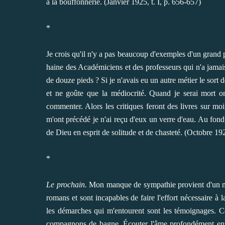
à la bouffonnerie. (Janvier 1925, t. I, p. 656-657)
*
Je crois qu'il n'y a pas beaucoup d'exemples d'un grand
haine des Académiciens et des professeurs qui n'a jamai
de douze pieds ? Si je n'avais eu un autre métier le sort
et ne goûte que la médiocrité. Quand je serai mort 
commenter. Alors les critiques feront des livres sur mo
m'ont précédé je n'ai reçu d'eux un verre d'eau. Au fond
de Dieu en esprit de solitude et de chasteté. (Octobre 192
*
Le prochain.
Mon manque de sympathie provient d'un man
romans et sont incapables de faire l'effort nécessaire à la
les démarches qui m'entourent sont les témoignages. 
compagnons de bagne. Écouter l'âme profondément enseve