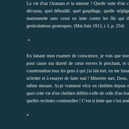
La vie d'un Ozanam et la mienne ! Quelle suite d'un côt
décousu, quel débraillé, quel gaspillage, quelle négl
marionnette sans cesse en lutte contre les fils qui 
gesticulations grotesques. (Mai-Juin 1913, t. I, p. 254)
*
En faisant mon examen de conscience, je vois que tou
pour cause ma dureté de cœur envers le prochain, et ce
consternation tous les gens à qui j'ai fait tort, en me f
m'irriter et à essayer de faire mal ! Miserere mei, Deus,
même mesure. Ai-je vraiment vécu en chrétien depuis ma
quoi cette vie d'un chrétien diffère-t-elle de celle d'un 
quelles rechutes continuelles ! C'est si triste que c'est
*