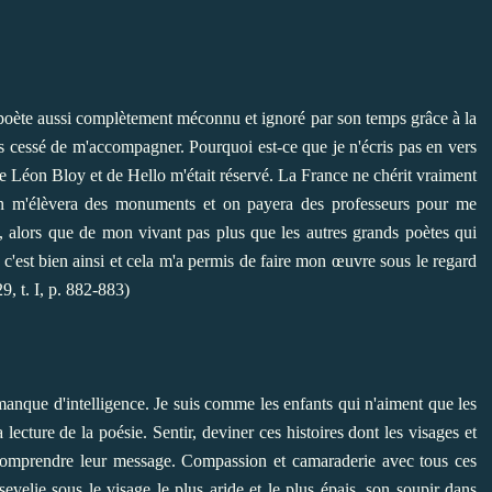
 poète aussi complètement méconnu et ignoré par son temps grâce à la
s cessé de m'accompagner. Pourquoi est-ce que je n'écris pas en vers
 de Léon Bloy et de Hello m'était réservé. La France ne chérit vraiment
on m'élèvera des monuments et on payera des professeurs pour me
i, alors que de mon vivant pas plus que les autres grands poètes qui
 c'est bien ainsi et cela m'a permis de faire mon œuvre sous le regard
9, t. I, p. 882-883)
que d'intelligence. Je suis comme les enfants qui n'aiment que les
 lecture de la poésie. Sentir, deviner ces histoires dont les visages et
Comprendre leur message. Compassion et camaraderie avec tous ces
lie sous le visage le plus aride et le plus épais, son soupir dans