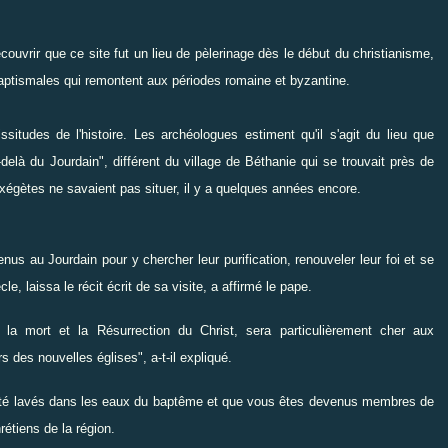
ouvrir que ce site fut un lieu de pèlerinage dès le début du christianisme,
baptismales qui remontent aux périodes romaine et byzantine.
situdes de l'histoire.
Les archéologues estiment qu'il s'agit du lieu que
-delà du Jourdain", différent du village de Béthanie qui se trouvait près de
exégètes ne savaient pas situer, il y a quelques années encore.
nus au Jourdain pour y chercher leur purification, renouveler leur foi et se
e, laissa le récit écrit de sa visite, a affirmé le pape.
la mort et la Résurrection du Christ, sera particulièrement cher aux
des nouvelles églises", a-t-il expliqué.
été lavés dans les eaux du baptême et que vous êtes devenus membres de
rétiens de la région.