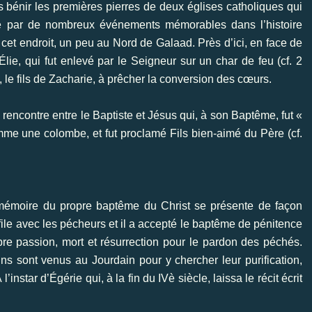
s bénir les premières pierres de deux églises catholiques qui
qué par de nombreux événements mémorables dans l’histoire
e cet endroit, un peu au Nord de Galaad. Près d’ici, en face de
lie, qui fut enlevé par le Seigneur sur un char de feu (cf. 2
, le fils de Zacharie, à prêcher la conversion des cœurs.
 rencontre entre le Baptiste et Jésus qui, à son Baptême, fut «
mme une colombe, et fut proclamé Fils bien-aimé du Père (cf.
 mémoire du propre baptême du Christ se présente de façon
 file avec les pécheurs et il a accepté le baptême de pénitence
e passion, mort et résurrection pour le pardon des péchés.
ns sont venus au Jourdain pour y chercher leur purification,
instar d’Égérie qui, à la fin du IVè siècle, laissa le récit écrit