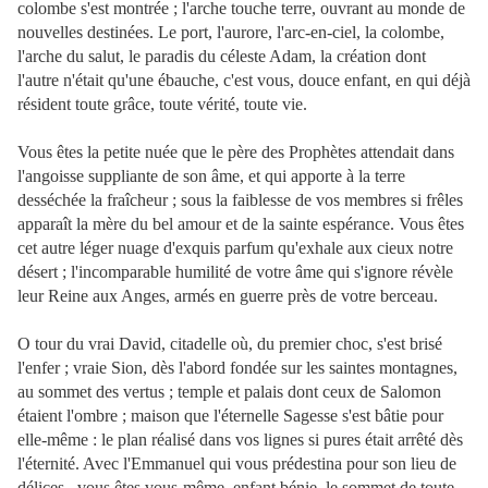
colombe s'est montrée ; l'arche touche terre, ouvrant au monde de
nouvelles destinées. Le port, l'aurore, l'arc-en-ciel, la colombe,
l'arche du salut, le paradis du céleste Adam, la création dont
l'autre n'était qu'une ébauche, c'est vous, douce enfant, en qui déjà
résident toute grâce, toute vérité, toute vie.
Vous êtes la petite nuée que le père des Prophètes attendait dans
l'angoisse suppliante de son âme, et qui apporte à la terre
desséchée la fraîcheur ; sous la faiblesse de vos membres si frêles
apparaît la mère du bel amour et de la sainte espérance. Vous êtes
cet autre léger nuage d'exquis parfum qu'exhale aux cieux notre
désert ; l'incomparable humilité de votre âme qui s'ignore révèle
leur Reine aux Anges, armés en guerre près de votre berceau.
O tour du vrai David, citadelle où, du premier choc, s'est brisé
l'enfer ; vraie Sion, dès l'abord fondée sur les saintes montagnes,
au sommet des vertus ; temple et palais dont ceux de Salomon
étaient l'ombre ; maison que l'éternelle Sagesse s'est bâtie pour
elle-même : le plan réalisé dans vos lignes si pures était arrêté dès
l'éternité. Avec l'Emmanuel qui vous prédestina pour son lieu de
délices, vous êtes vous-même, enfant
bénie, le sommet de toute