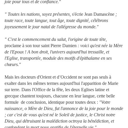
joie pour tous et de confiance."
" Toutes les nations, soyez présentes,
s'écrie Jean Damascène
;
toute race, toute langue, tout âge, toute dignité, célébrons
joyeusement le jour natal de l'allégresse du monde."
" C'est le commencement du salut, l'origine de toute tète,
proclame à son tour saint Pierre Damien
: voici qu'est née la Mère
de l'Epoux ! A bon droit, l'univers aujourd'hui tressaille, et
l'Eglise, transportée, module des motifs d'épithalame en ses
chœurs."
Mais les docteurs d'Orient et d’Occident ne sont pas seuls à
exalter dans les mêmes termes aujourd'hui l'apparition de Marie
sur terre. Dans l'Office de la fête, les deux Eglises latine et
grecque chantent toujours, chacune en leur langue, cette belle
formule de conclusion, identique
pour toutes deux :
"Votre
naissance, o Mère de Dieu, fut l'annonce de la joie pour le monde
; car c'est de vous qu'est né le Soleil de justice, le Christ notre
Dieu, qui détruisant la malédiction octroya la bénédiction, et
confondant la mort nous gratifia de l'éternelle vie."