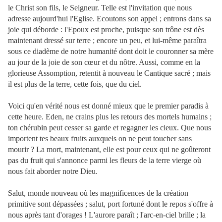
le Christ son fils, le Seigneur. Telle est l'invitation que nous
adresse aujourd'hui l'Eglise. Ecoutons son appel ; entrons dans sa
joie qui déborde : l'Epoux est proche, puisque son trône est dès
maintenant dressé sur terre ; encore un peu, et lui-même paraîtra
sous ce diadème de notre humanité dont doit le couronner sa mère
au jour de la joie de son cœur et du nôtre. Aussi, comme en la
glorieuse Assomption, retentit à nouveau le Cantique sacré ; mais
il est plus de la terre, cette fois, que du ciel.
Voici qu'en vérité nous est donné mieux que le premier paradis à
cette heure. Eden, ne crains plus les retours des mortels humains ;
ton chérubin peut cesser sa garde et regagner les cieux. Que nous
importent tes beaux fruits auxquels on ne peut toucher sans
mourir ? La mort, maintenant, elle est pour ceux qui ne goûteront
pas du fruit qui s'annonce parmi les fleurs de la terre vierge où
nous fait aborder notre Dieu.
Salut, monde nouveau où les magnificences de la création
primitive sont dépassées ; salut, port fortuné dont le repos s'offre à
nous après tant d'orages ! L'aurore paraît ; l'arc-en-ciel brille ; la