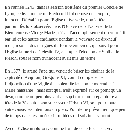
En l'année 1245, dans la session troisième du premier Concile de
Lyon, celle-là même où Frédéric II fut déposé de l'empire,
Innocent IV établit pour l'Eglise universelle, non la fête
partout
dès lors observée, mais l'Octave de la Nativité de la
Bienheureuse Vierge Marie ; c'était l'accomplissement du vœu fait
par lui et les autres cardinaux pendant le veuvage de dix-neuf
mois, résultat des intrigues du fourbe empereur, qui suivit pour
l'Eglise la mort de Célestin IV, et auquel l'élection de Sinibaldo
Fieschi sous le nom d'Innocent avait mis un terme.
En 1377, le grand Pape qui venait de briser les chaînes de la
captivité d'Avignon, Grégoire XI, voulut compléter par
l'adjonction d'une Vigile à la solennité les honneurs rendus à
Marie naissante ; mais soit qu'il n'eût exprimé sur ce point qu'un
désir, comme un peu plus tard au sujet du jeûne préparatoire à la
fête de la Visitation son successeur Urbain VI, soit pour toute
autre cause, les intentions du pieux Pontife ne prévalurent que peu
de temps dans les années si troublées qui suivirent sa mort.
Avec l'Eglise implorons, comme fruit de cette fête si suave, la