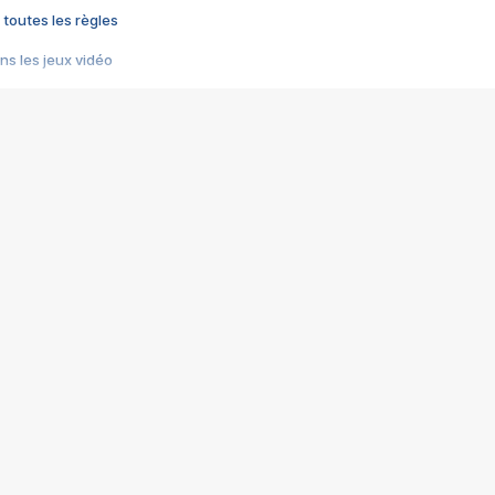
 toutes les règles
s les jeux vidéo
us choquant de Rockstar ? - Le scandale BULLY
e plus moche de Steam
du RÊVE tourne au CAUCHEMAR
pendant 8 heures
it… à tort
umiliés par un jeu vidéo
ire - Final Fantasy 8
ti un empire - Age of Empires
story DOFUS
tard, il crée l'un des pires jeux de tous les temps, MindsEye.